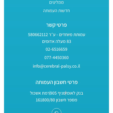
ממליצים
חדשות העמותה
פרטי קשר
עמותת מיוחדים - ע״ר 580662112
83 מעלה אדומים
02-6516659
077-4450360
info@cerebral-palsy.co.il
פרטי חשבון העמותה
בנק לאומי
סניף 905
רמת אשכול
מספר חשבון 161800/80