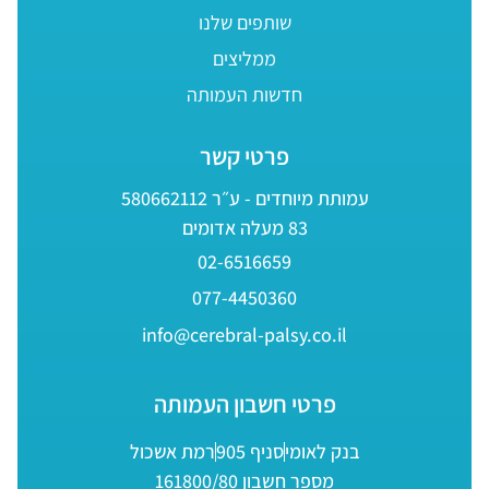
שותפים שלנו
ממליצים
חדשות העמותה
פרטי קשר
עמותת מיוחדים - ע״ר 580662112
83 מעלה אדומים
02-6516659
077-4450360
info@cerebral-palsy.co.il
פרטי חשבון העמותה
בנק לאומי
סניף 905
רמת אשכול
מספר חשבון 161800/80