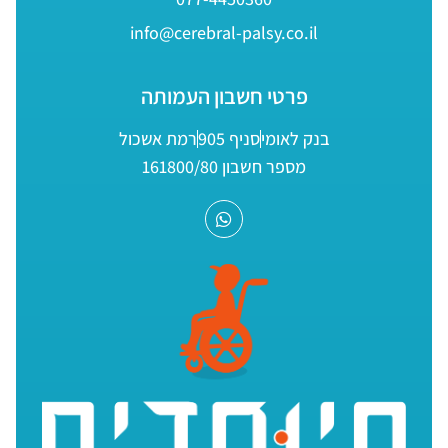
info@cerebral-palsy.co.il
פרטי חשבון העמותה
בנק לאומי
סניף 905
רמת אשכול
מספר חשבון 161800/80