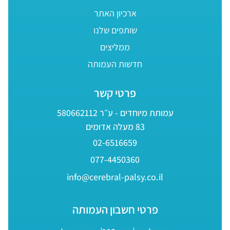
ארכיון האתר
שותפים שלנו
ממליצים
חדשות העמותה
פרטי קשר
עמותת מיוחדים - ע״ר 580662112
83 מעלה אדומים
02-6516659
077-4450360
info@cerebral-palsy.co.il
פרטי חשבון העמותה