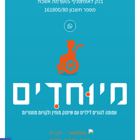
בנק לאומי
סניף 905
רמת אשכול
מספר חשבון 161800/80