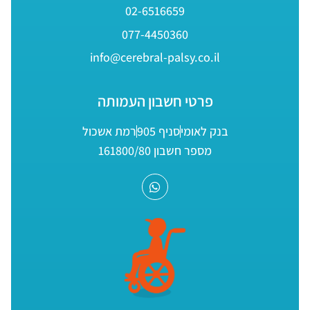
02-6516659
077-4450360
info@cerebral-palsy.co.il
פרטי חשבון העמותה
בנק לאומי
סניף 905
רמת אשכול
מספר חשבון 161800/80