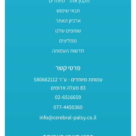
תקנון אתר “מיוחדים”
תנאי שימוש
ארכיון האתר
שותפים שלנו
ממליצים
חדשות העמותה
פרטי קשר
עמותת מיוחדים - ע״ר 580662112
83 מעלה אדומים
02-6516659
077-4450360
info@cerebral-palsy.co.il