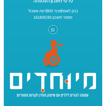
פרטי חשבון העמותה
בנק לאומי
סניף 905
רמת אשכול
מספר חשבון 161800/80