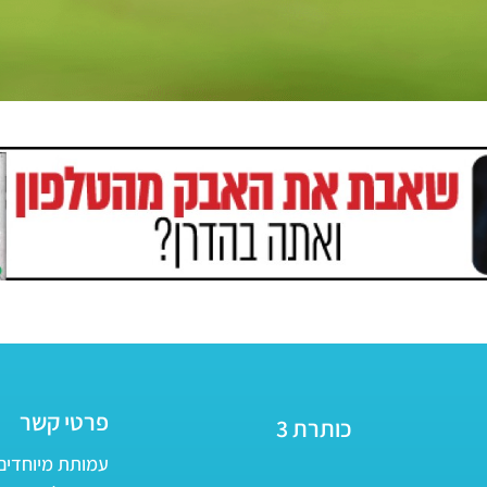
פרטי קשר
כותרת 3
עמותת מיוחדים - ע״ר 