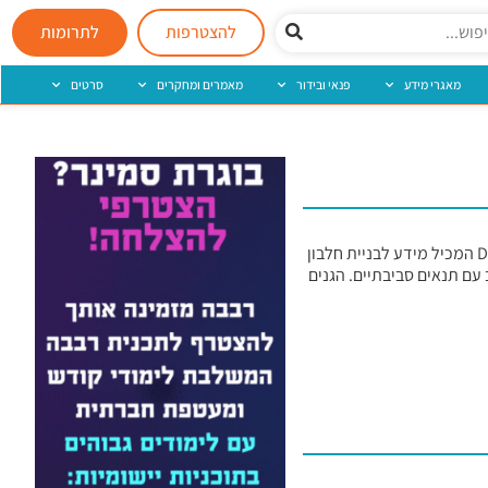
להצטרפות
לתרומות
מאגרי מידע
פנאי ובידור
מאמרים ומחקרים
סרטים
נקראים לעיתים גם DNA. גנים הם הצופן שעל פיו הגוף נבנה ממרמת התא הראשון עד להיווצרות האדם השלם. גֵּן הוא מקטע משמעותי במולקולת ה-DNA המכיל מידע לבניית חלבון
עם תנאים סביבתיים. הגנים