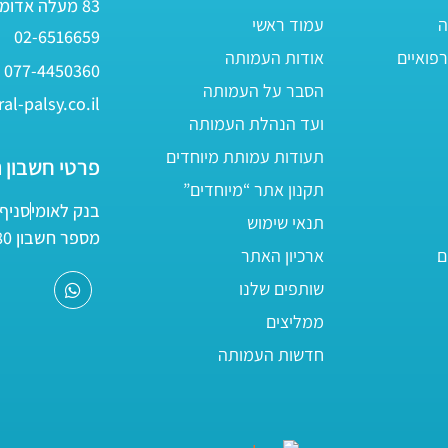
83 מעלה אדומים
ה
עמוד ראשי
02-6516659
פואיים
אודות העמותה
077-4450360
הסבר על העמותה
al-palsy.co.il
ועד הנהלת העמותה
תעודות עמותת מיוחדים
פרטי חשבון 
תקנון אתר “מיוחדים”
בנק לאומי
סניף 05
תנאי שימוש
מספר חשבון 161800/80
ם
ארכיון האתר
שותפים שלנו
ממליצים
חדשות העמותה