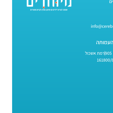
info@cerebr
העמותה
9
רמת אשכול