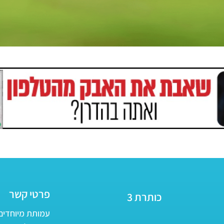
פרטי קשר
כותרת 3
עמותת מיוחדים - ע״ר 