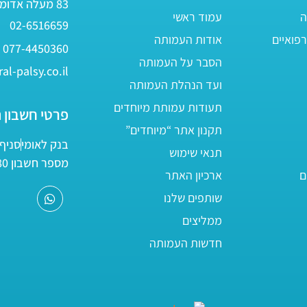
83 מעלה אדומים
ה
עמוד ראשי
02-6516659
פואיים
אודות העמותה
077-4450360
הסבר על העמותה
al-palsy.co.il
ועד הנהלת העמותה
תעודות עמותת מיוחדים
פרטי חשבון 
תקנון אתר “מיוחדים”
בנק לאומי
סניף 05
תנאי שימוש
מספר חשבון 161800/80
ם
ארכיון האתר
שותפים שלנו
ממליצים
חדשות העמותה