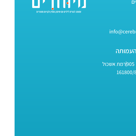
info@cerebr
העמותה
9
רמת אשכול