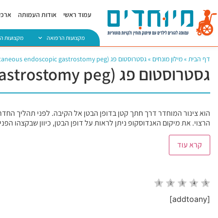
עמוד ראשי
אודות העמותה
ארכיו
מקצועות הרפואה
מקצועות ה
דף הבית
»
מילון מונחים
»
גסטרוסטום פג (Percutaneous endoscopic gastrostomy peg)
גסטרוסטום פג (Percutaneous endoscopic gastrostomy peg)
הוא צינור המוחדר דרך חתך קטן בדופן הבטן אל הקיבה. לפני תהליך החדר
הרצוי. את מיקום האנדוסקופ ניתן לראות על דופן הבטן, כיוון שבקצהו הפני
קרא עוד
[addtoany]