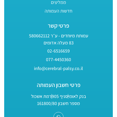
ממליצים
חדשות העמותה
פרטי קשר
עמותת מיוחדים - ע״ר 580662112
83 מעלה אדומים
02-6516659
077-4450360
info@cerebral-palsy.co.il
פרטי חשבון העמותה
בנק לאומי
סניף 905
רמת אשכול
מספר חשבון 161800/80