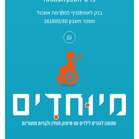
בנק לאומי
סניף 905
רמת אשכול
מספר חשבון 161800/80