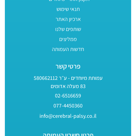
תנאי שימוש
ארכיון האתר
שותפים שלנו
ממליצים
חדשות העמותה
פרטי קשר
עמותת מיוחדים - ע״ר 580662112
83 מעלה אדומים
02-6516659
077-4450360
info@cerebral-palsy.co.il
פרטי חשבון העמותה