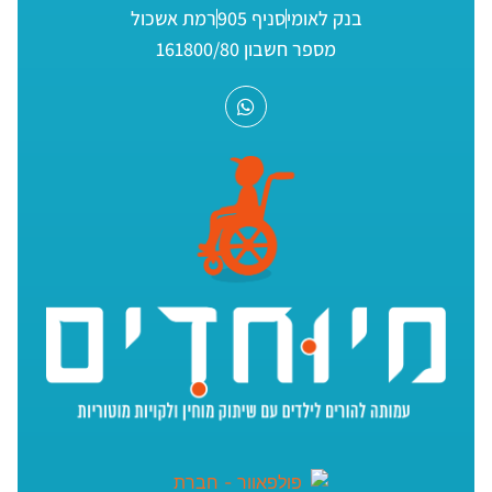
בנק לאומי
סניף 905
רמת אשכול
מספר חשבון 161800/80