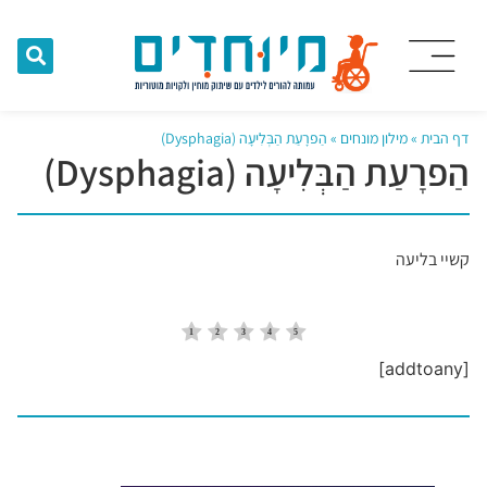
דף הבית
»
מילון מונחים
»
הַפרָעַת הַבְּלִיעָה (Dysphagia)
הַפרָעַת הַבְּלִיעָה (Dysphagia)
קשיי בליעה
[addtoany]