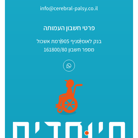
info@cerebral-palsy.co.il
פרטי חשבון העמותה
בנק לאומי
סניף 905
רמת אשכול
מספר חשבון 161800/80