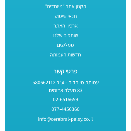
תקנון אתר “מיוחדים”
תנאי שימוש
ארכיון האתר
שותפים שלנו
ממליצים
חדשות העמותה
פרטי קשר
עמותת מיוחדים - ע״ר 580662112
83 מעלה אדומים
02-6516659
077-4450360
info@cerebral-palsy.co.il