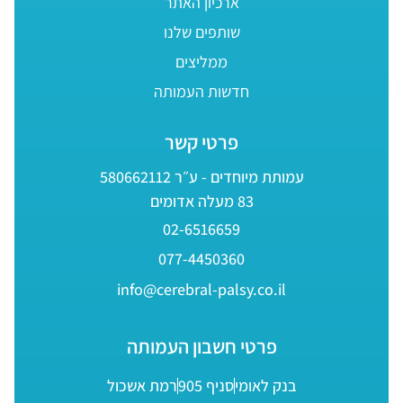
ארכיון האתר
שותפים שלנו
ממליצים
חדשות העמותה
פרטי קשר
עמותת מיוחדים - ע״ר 580662112
83 מעלה אדומים
02-6516659
077-4450360
info@cerebral-palsy.co.il
פרטי חשבון העמותה
בנק לאומי
סניף 905
רמת אשכול