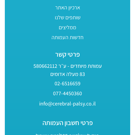
ארכיון האתר
שותפים שלנו
ממליצים
חדשות העמותה
פרטי קשר
עמותת מיוחדים - ע״ר 580662112
83 מעלה אדומים
02-6516659
077-4450360
info@cerebral-palsy.co.il
פרטי חשבון העמותה