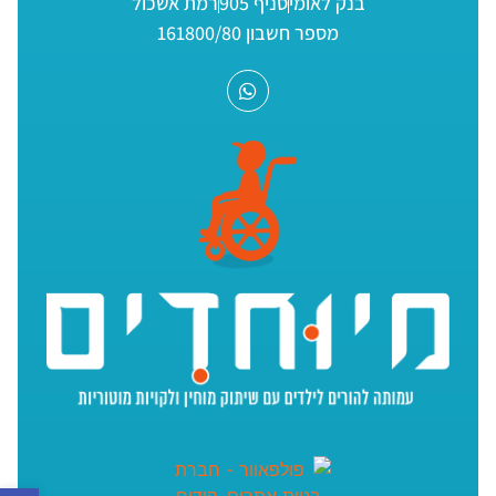
בנק לאומי
סניף 905
רמת אשכול
מספר חשבון 161800/80