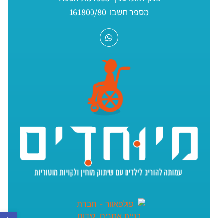
מספר חשבון 161800/80
פתח סר