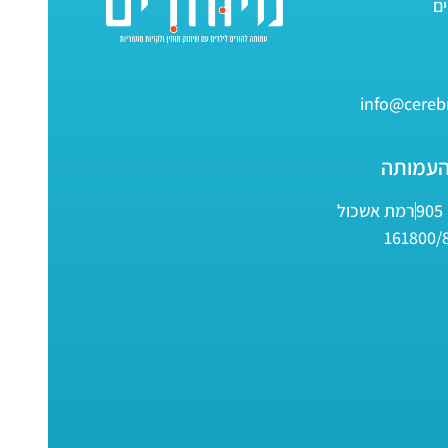
info@cerebr
העמותה
9
רמת אשכול