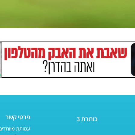
פרטי קשר
כותרת 3
עמותת מיוחדים - ע״ר 