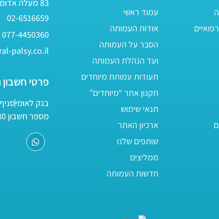
83 מעלה אדומים
ה
עמוד ראשי
02-6516659
פואיים
אודות העמותה
077-4450360
הסבר על העמותה
al-palsy.co.il
ועד הנהלת העמותה
תעודות עמותת מיוחדים
פרטי חשבון 
תקנון אתר “מיוחדים”
בנק לאומי
סניף 05
תנאי שימוש
מספר חשבון 161800/80
ם
ארכיון האתר
שותפים שלנו
ממליצים
חדשות העמותה