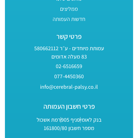
ממליצים
חדשות העמותה
פרטי קשר
עמותת מיוחדים - ע״ר 580662112
83 מעלה אדומים
02-6516659
077-4450360
info@cerebral-palsy.co.il
פרטי חשבון העמותה
בנק לאומי
סניף 905
רמת אשכול
מספר חשבון 161800/80