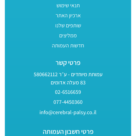
תנאי שימוש
ארכיון האתר
שותפים שלנו
ממליצים
חדשות העמותה
פרטי קשר
עמותת מיוחדים - ע״ר 580662112
83 מעלה אדומים
02-6516659
077-4450360
info@cerebral-palsy.co.il
פרטי חשבון העמותה