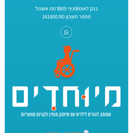
בנק לאומי
סניף 905
רמת אשכול
מספר חשבון 161800/80