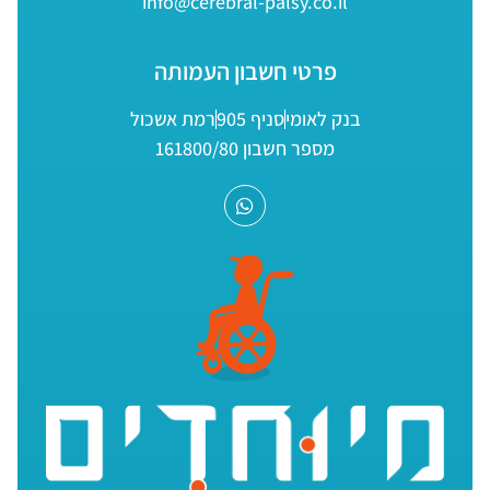
info@cerebral-palsy.co.il
פרטי חשבון העמותה
בנק לאומי
סניף 905
רמת אשכול
מספר חשבון 161800/80