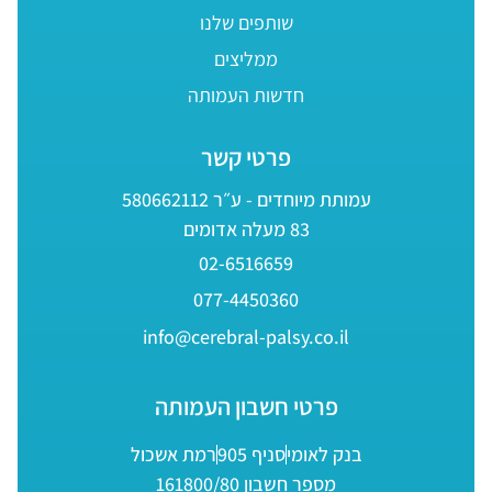
שותפים שלנו
ממליצים
חדשות העמותה
פרטי קשר
עמותת מיוחדים - ע״ר 580662112
83 מעלה אדומים
02-6516659
077-4450360
info@cerebral-palsy.co.il
פרטי חשבון העמותה
בנק לאומי
סניף 905
רמת אשכול
מספר חשבון 161800/80