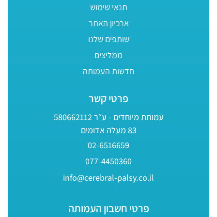
תנאי שימוש
ארכיון האתר
שותפים שלנו
ממליצים
חדשות העמותה
פרטי קשר
עמותת מיוחדים - ע״ר 580662112
83 מעלה אדומים
02-6516659
077-4450360
info@cerebral-palsy.co.il
פרטי חשבון העמותה