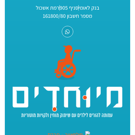
בנק לאומי
סניף 905
רמת אשכול
מספר חשבון 161800/80