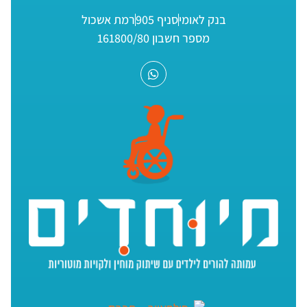
בנק לאומי
סניף 905
רמת אשכול
מספר חשבון 161800/80