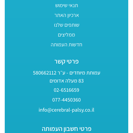
תנאי שימוש
ארכיון האתר
שותפים שלנו
ממליצים
חדשות העמותה
פרטי קשר
עמותת מיוחדים - ע״ר 580662112
83 מעלה אדומים
02-6516659
077-4450360
info@cerebral-palsy.co.il
פרטי חשבון העמותה