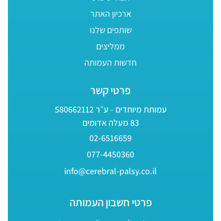
ארכיון האתר
שותפים שלנו
ממליצים
חדשות העמותה
פרטי קשר
עמותת מיוחדים - ע״ר 580662112
83 מעלה אדומים
02-6516659
077-4450360
info@cerebral-palsy.co.il
פרטי חשבון העמותה