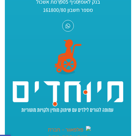
בנק לאומי
סניף 905
רמת אשכול
מספר חשבון 161800/80