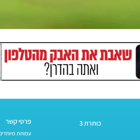
פרטי קשר
כותרת 3
עמותת מיוחדים - ע״ר 