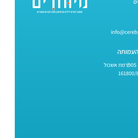
info@cerebr
העמותה
9
רמת אשכול