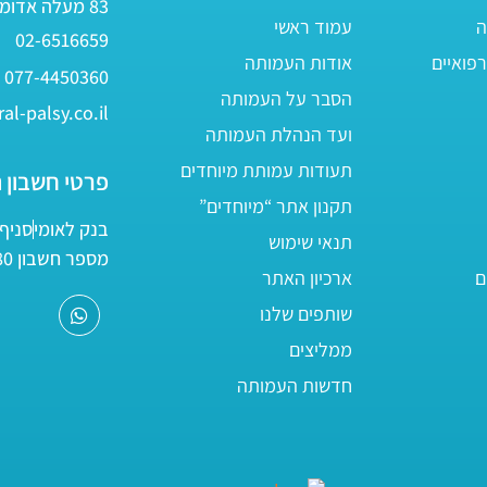
83 מעלה אדומים
ה
עמוד ראשי
02-6516659
פואיים
אודות העמותה
077-4450360
הסבר על העמותה
al-palsy.co.il
ועד הנהלת העמותה
תעודות עמותת מיוחדים
פרטי חשבון 
תקנון אתר “מיוחדים”
בנק לאומי
סניף 05
תנאי שימוש
מספר חשבון 161800/80
ם
ארכיון האתר
שותפים שלנו
ממליצים
חדשות העמותה