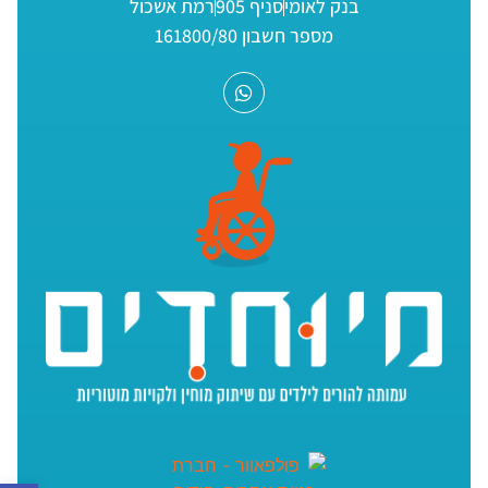
בנק לאומי
סניף 905
רמת אשכול
מספר חשבון 161800/80