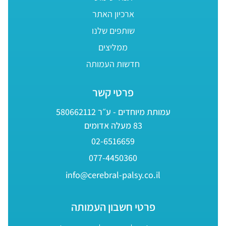
ארכיון האתר
שותפים שלנו
ממליצים
חדשות העמותה
פרטי קשר
עמותת מיוחדים - ע״ר 580662112
83 מעלה אדומים
02-6516659
077-4450360
info@cerebral-palsy.co.il
פרטי חשבון העמותה