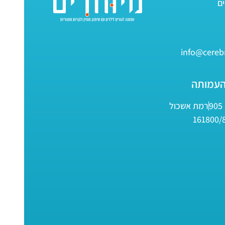
info@cerebr
העמותה
9
רמת אשכול