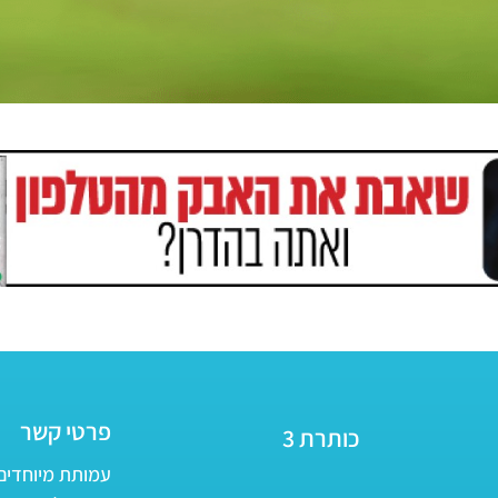
פרטי קשר
כותרת 3
עמותת מיוחדים - ע״ר 