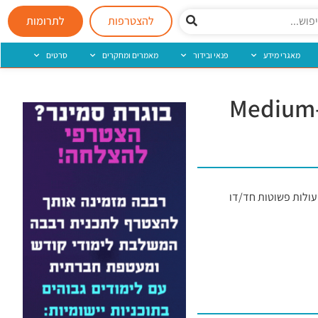
להצטרפות
לתרומות
מאגרי מידע
פנאי ובידור
מאמרים ומחקרים
סרטים
Medium-low developm
עולות פשוטות חד/דו