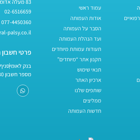
83 מעלה אדומים
ה
עמוד ראשי
02-6516659
פואיים
אודות העמותה
077-4450360
הסבר על העמותה
al-palsy.co.il
ועד הנהלת העמותה
תעודות עמותת מיוחדים
פרטי חשבון 
תקנון אתר “מיוחדים”
בנק לאומי
סניף 05
תנאי שימוש
מספר חשבון 161800/80
ם
ארכיון האתר
שותפים שלנו
ממליצים
חדשות העמותה