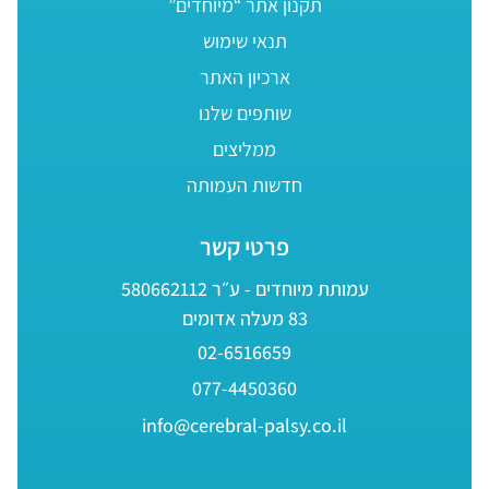
תקנון אתר “מיוחדים”
תנאי שימוש
ארכיון האתר
שותפים שלנו
ממליצים
חדשות העמותה
פרטי קשר
עמותת מיוחדים - ע״ר 580662112
83 מעלה אדומים
02-6516659
077-4450360
info@cerebral-palsy.co.il