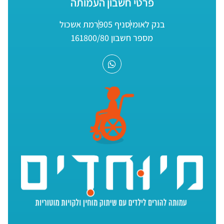
פרטי חשבון העמותה
בנק לאומי
סניף 905
רמת אשכול
מספר חשבון 161800/80