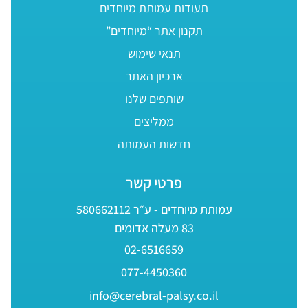
תעודות עמותת מיוחדים
תקנון אתר “מיוחדים”
תנאי שימוש
ארכיון האתר
שותפים שלנו
ממליצים
חדשות העמותה
פרטי קשר
עמותת מיוחדים - ע״ר 580662112
83 מעלה אדומים
02-6516659
077-4450360
info@cerebral-palsy.co.il