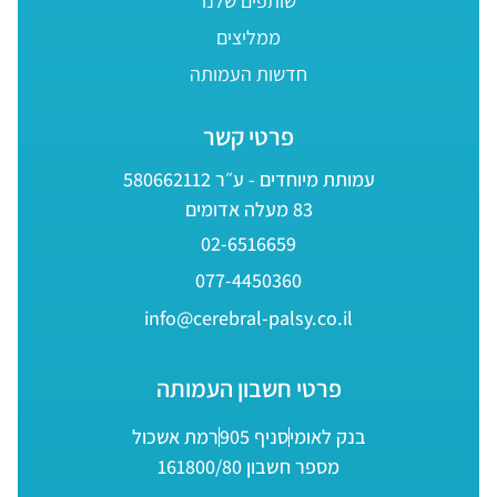
שותפים שלנו
ממליצים
חדשות העמותה
פרטי קשר
עמותת מיוחדים - ע״ר 580662112
83 מעלה אדומים
02-6516659
077-4450360
info@cerebral-palsy.co.il
פרטי חשבון העמותה
בנק לאומי
סניף 905
רמת אשכול
מספר חשבון 161800/80