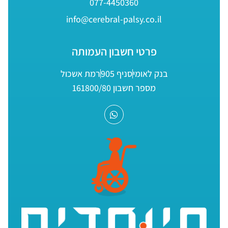
077-4450360
info@cerebral-palsy.co.il
פרטי חשבון העמותה
בנק לאומי
סניף 905
רמת אשכול
מספר חשבון 161800/80