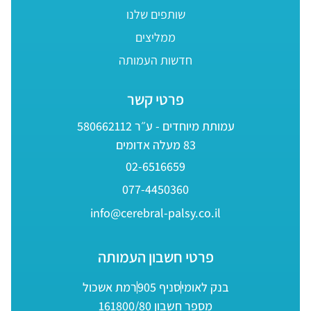
שותפים שלנו
ממליצים
חדשות העמותה
פרטי קשר
עמותת מיוחדים - ע״ר 580662112
83 מעלה אדומים
02-6516659
077-4450360
info@cerebral-palsy.co.il
פרטי חשבון העמותה
בנק לאומי
סניף 905
רמת אשכול
מספר חשבון 161800/80