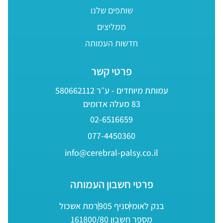
שותפים שלנו
ממליצים
חדשות העמותה
פרטי קשר
עמותת מיוחדים - ע״ר 580662112
83 מעלה אדומים
02-6516659
077-4450360
info@cerebral-palsy.co.il
פרטי חשבון העמותה
בנק לאומי
סניף 905
רמת אשכול
מספר חשבון 161800/80