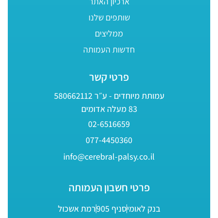
ארכיון האתר
שותפים שלנו
ממליצים
חדשות העמותה
פרטי קשר
עמותת מיוחדים - ע״ר 580662112
83 מעלה אדומים
02-6516659
077-4450360
info@cerebral-palsy.co.il
פרטי חשבון העמותה
בנק לאומי
סניף 905
רמת אשכול