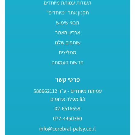
תעודות עמותת מיוחדים
תקנון אתר “מיוחדים”
תנאי שימוש
ארכיון האתר
שותפים שלנו
ממליצים
חדשות העמותה
פרטי קשר
עמותת מיוחדים - ע״ר 580662112
83 מעלה אדומים
02-6516659
077-4450360
info@cerebral-palsy.co.il