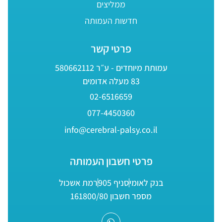
ממליצים
חדשות העמותה
פרטי קשר
עמותת מיוחדים - ע״ר 580662112
83 מעלה אדומים
02-6516659
077-4450360
info@cerebral-palsy.co.il
פרטי חשבון העמותה
בנק לאומי
סניף 905
רמת אשכול
מספר חשבון 161800/80