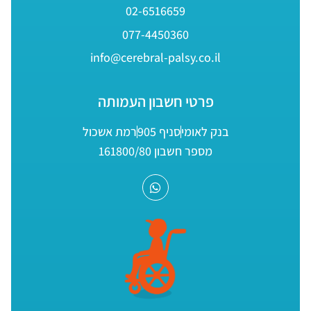
02-6516659
077-4450360
info@cerebral-palsy.co.il
פרטי חשבון העמותה
בנק לאומי
סניף 905
רמת אשכול
מספר חשבון 161800/80