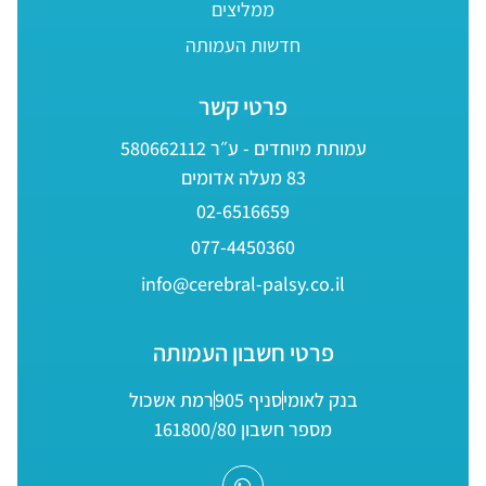
ממליצים
חדשות העמותה
פרטי קשר
עמותת מיוחדים - ע״ר 580662112
83 מעלה אדומים
02-6516659
077-4450360
info@cerebral-palsy.co.il
פרטי חשבון העמותה
בנק לאומי
סניף 905
רמת אשכול
מספר חשבון 161800/80