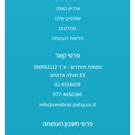
ארכיון האתר
שותפים שלנו
ממליצים
חדשות העמותה
פרטי קשר
עמותת מיוחדים - ע״ר 580662112
83 מעלה אדומים
02-6516659
077-4450360
info@cerebral-palsy.co.il
פרטי חשבון העמותה