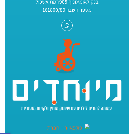
בנק לאומי
סניף 905
רמת אשכול
מספר חשבון 161800/80