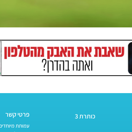
פרטי קשר
כותרת 3
עמותת מיוחדים - ע״ר 