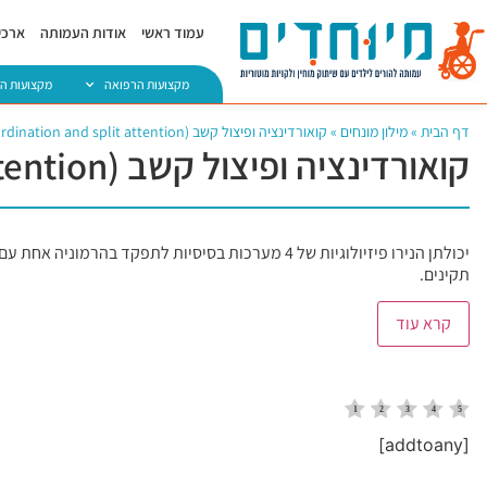
עמוד ראשי
אודות העמותה
ארכיו
מקצועות הרפואה
מקצועות ה
דף הבית
»
מילון מונחים
»
קואורדינציה ופיצול קשב (Coordination and split attention)
קואורדינציה ופיצול קשב (Coordination and split attention)
יכולתן הנירו פיזיולוגיות של 4 מערכות בסיסיות לתפ
תקינים.
קרא עוד
[addtoany]