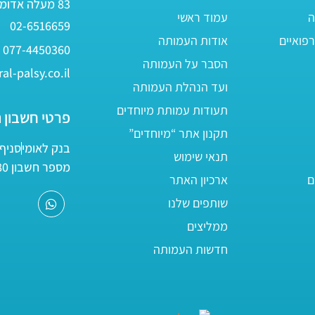
83 מעלה אדומים
ה
עמוד ראשי
02-6516659
פואיים
אודות העמותה
077-4450360
הסבר על העמותה
al-palsy.co.il
ועד הנהלת העמותה
תעודות עמותת מיוחדים
פרטי חשבון 
תקנון אתר “מיוחדים”
בנק לאומי
סניף 05
תנאי שימוש
מספר חשבון 161800/80
ם
ארכיון האתר
שותפים שלנו
ממליצים
חדשות העמותה