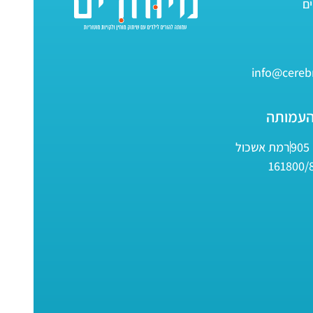
info@cerebr
העמותה
9
רמת אשכול