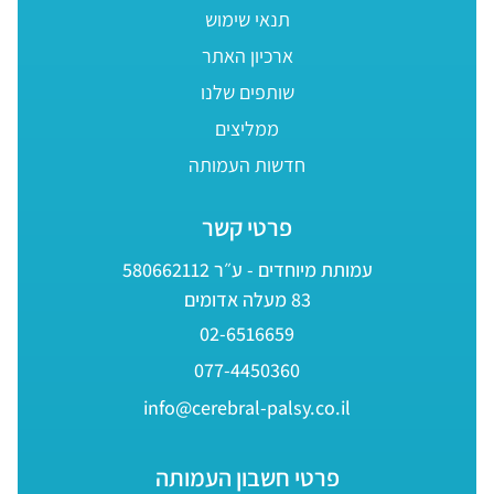
תנאי שימוש
ארכיון האתר
שותפים שלנו
ממליצים
חדשות העמותה
פרטי קשר
עמותת מיוחדים - ע״ר 580662112
83 מעלה אדומים
02-6516659
077-4450360
info@cerebral-palsy.co.il
פרטי חשבון העמותה