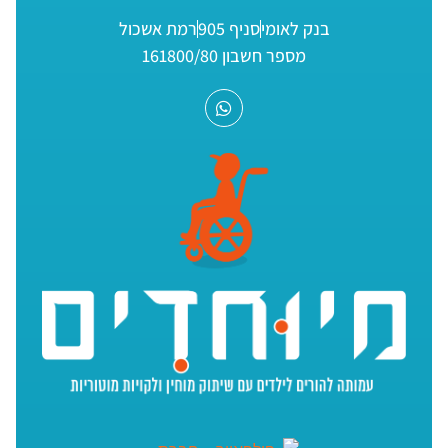
בנק לאומי
סניף 905
רמת אשכול
מספר חשבון 161800/80