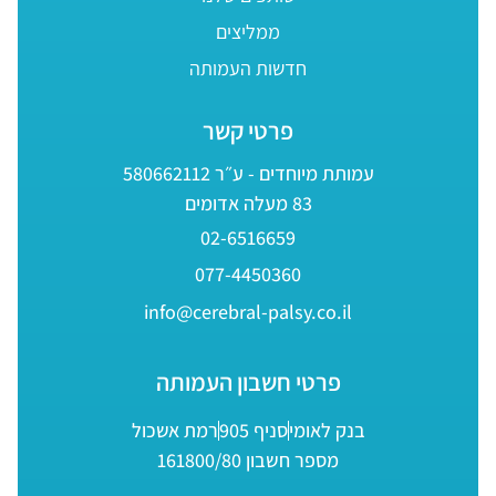
ממליצים
חדשות העמותה
פרטי קשר
עמותת מיוחדים - ע״ר 580662112
83 מעלה אדומים
02-6516659
077-4450360
info@cerebral-palsy.co.il
פרטי חשבון העמותה
בנק לאומי
סניף 905
רמת אשכול
מספר חשבון 161800/80