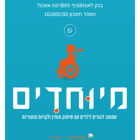
בנק לאומי
סניף 905
רמת אשכול
מספר חשבון 161800/80