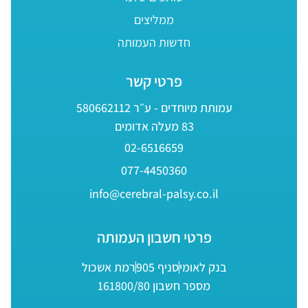
ממליצים
חדשות העמותה
פרטי קשר
עמותת מיוחדים - ע״ר 580662112
83 מעלה אדומים
02-6516659
077-4450360
info@cerebral-palsy.co.il
פרטי חשבון העמותה
בנק לאומי
סניף 905
רמת אשכול
מספר חשבון 161800/80