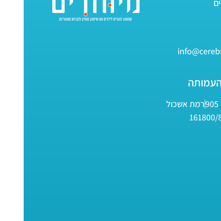
info@cerebr
העמותה
9
רמת אשכול