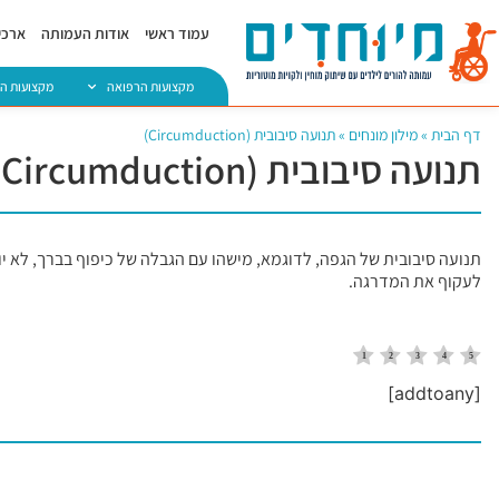
עמוד ראשי
אודות העמותה
ארכיו
מקצועות הרפואה
מקצועות ה
דף הבית
»
מילון מונחים
»
תנועה סיבובית (Circumduction)
תנועה סיבובית (Circumduction)
לעקוף את המדרגה.
[addtoany]