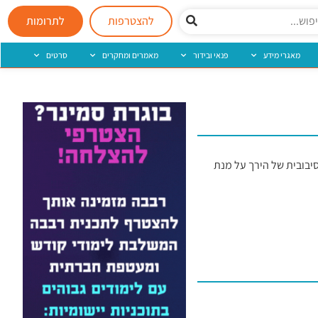
להצטרפות
לתרומות
מאגרי מידע
פנאי ובידור
מאמרים ומחקרים
סרטים
ות מדרגות באופן הרגיל ויבצע circumduction בירך- כלומר, תנועה סיבובית של הירך על מנת