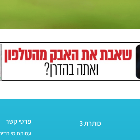
פרטי קשר
כותרת 3
עמותת מיוחדים - ע״ר 