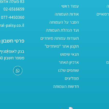
83 מעלה אדומים
ה
עמוד ראשי
02-6516659
פואיים
אודות העמותה
077-4450360
הסבר על העמותה
al-palsy.co.il
ועד הנהלת העמותה
תעודות עמותת מיוחדים
פרטי חשבון 
תקנון אתר “מיוחדים”
בנק לאומי
סניף 05
תנאי שימוש
מספר חשבון 161800/80
ם
ארכיון האתר
שותפים שלנו
ממליצים
חדשות העמותה