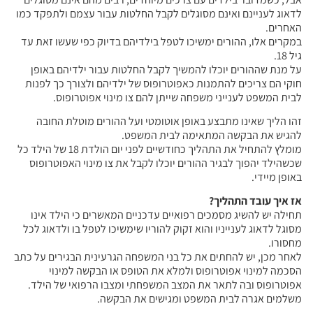
לדאוג לעניינם ואינם מסוגלים לקבל החלטות עבור עצמם ולתפקד כמו
האחרים.
במקרים אלו, ההורים ימשיכו לטפל בילדיהם בדיוק כפי שעשו זאת עד
גיל 18.
על מנת שההורים יוכלו להמשיך לקבל החלטות עבור ילדיהם באופן
חוקי הם צריכים להתמנות כאפוטרופוס של ילדיהם ולצורך כך לפנות
לבית המשפט לענייני משפחה שייתן להם צו מינוי אפוטרופוס.
זהו הליך שאינו מתבצע באופן אוטומטי ועל ההורים מוטלת החובה
להגיש את הבקשה המתאימה לבית המשפט.
מומלץ להתחיל את התהליך כחודשיים לפני יום הולדת 18 של הילד כל
שכשהילד יהפוך לבגיר ההורים יוכלו לקבל את צו מינוי האפוטרופוס
באופן מיידי.
אז איך עובד התהליך?
תחילה יש להשיג מסמכים רפואיים עדכניים המאשרים כי הילד אינו
מסוגל לדאוג לענייניו והוא זקוק להוריו שימשיכו לטפל בו ולדאוג לכל
מחסורו.
לאחר מכן, יש להחתים את כל בני המשפחה הגרעינית הבגירים על כתב
הסכמה למינוי אפוטרופוס ולמלא את הטופס או הבקשה למינוי
אפוטרופוס ובה לתאר את המצב המשפחתי ומצבו הרפואי של הילד.
משלמים אגרה לבית המשפט ומגישים את הבקשה.