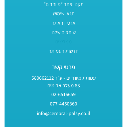
תקנון אתר “מיוחדים”
תנאי שימוש
ארכיון האתר
שותפים שלנו
ממליצים
חדשות העמותה
פרטי קשר
עמותת מיוחדים - ע״ר 580662112
83 מעלה אדומים
02-6516659
077-4450360
info@cerebral-palsy.co.il