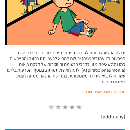
יכולת הבליעה חיונית לקיום ותופסת תפקיד מרכזי בחיי כל אדם.
הפרעות בליעה(דיספגיה) יכולות להביא לרעב, תת תזונה והתייבשות,
כמו גם לשאיפת מזון לדרכי הנשימה והיווצרות של דלקת ריאות
(Aspiratio pneumonia), לתחלואה ולתמותה. בנוסף, הפרעות בליעה
עשויות להביא לירידה משמעותית בתחושת ההנאה ממזון ולפגוע
באיכות החיים.
משרד-הבריאות-ריאות
הורד
[addtoany]