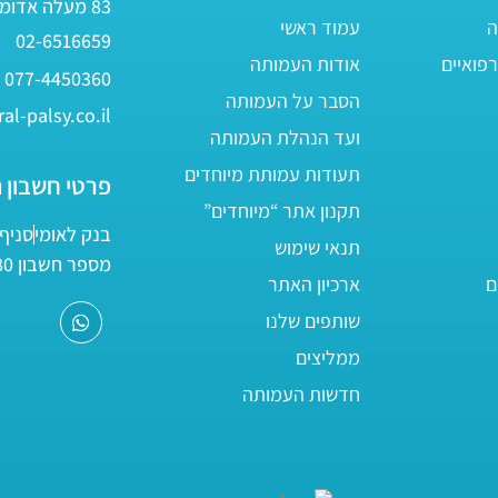
83 מעלה אדומים
ה
עמוד ראשי
02-6516659
פואיים
אודות העמותה
077-4450360
הסבר על העמותה
al-palsy.co.il
ועד הנהלת העמותה
תעודות עמותת מיוחדים
פרטי חשבון 
תקנון אתר “מיוחדים”
בנק לאומי
סניף 05
תנאי שימוש
מספר חשבון 161800/80
ם
ארכיון האתר
שותפים שלנו
ממליצים
חדשות העמותה