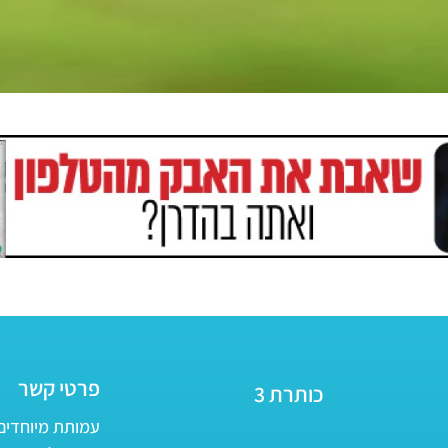
פרטי קשר
כותרת 3
עמותת מיוחדים - ע״ר 