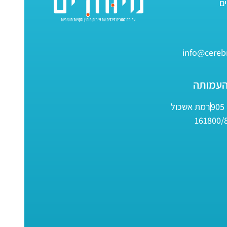
info@cerebr
העמותה
9
רמת אשכול