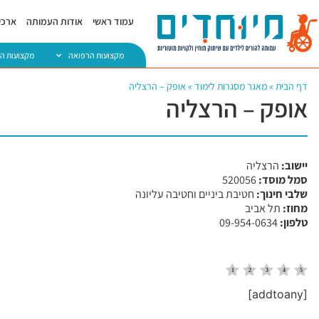
עמוד ראשי
אודות העמותה
ארכיו
מקצועות הרפואה
מקצועות ה
דף הבית
»
מאגר מסגרות לימוד
»
אופק – הרצליה
אופק – הרצליה
יישוב:
הרצליה
סמל מוסד:
​520056
שלבי חינוך:
חטיבת ביניים וחטיבה עליונה
מחוז:
תל אביב
טלפון:
09-954-0634
[addtoany]